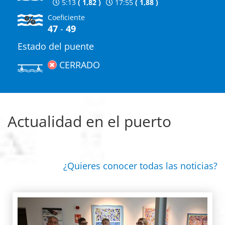
5:13
(
1,82
)
17:55
(
1,88
)
Coeficiente
47
-
49
Estado del puente
CERRADO
Actualidad en el puerto
¿Quieres conocer todas las noticias?