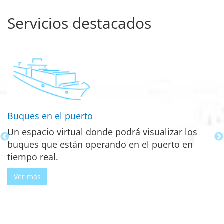
Servicios destacados
Buques en el puerto
C
Un espacio virtual donde podrá visualizar los
C
buques que están operando en el puerto en
p
tiempo real.
p
a
Ver más
y
d