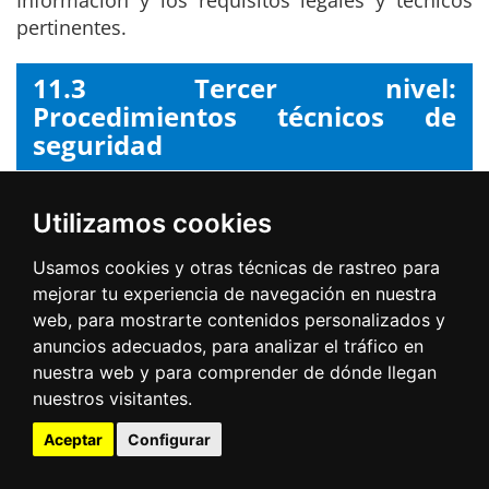
Información y los requisitos legales y técnicos
pertinentes.
11.3 Tercer nivel:
Procedimientos técnicos de
seguridad
Los documentos técnicos destinados a resolver
Utilizamos cookies
tareas críticas de seguridad, desarrollo,
mantenimiento y/o explotación de los sistemas
Usamos cookies y otras técnicas de rastreo para
de información, buscan la mitigación de los
mejorar tu experiencia de navegación en nuestra
riesgos de actuaciones inadecuadas.
web, para mostrarte contenidos personalizados y
anuncios adecuados, para analizar el tráfico en
La aprobación de dichos procedimientos
nuestra web y para comprender de dónde llegan
técnicos corresponde al responsable del
nuestros visitantes.
Sistema, en coordinación con el Responsable de
Seguridad.
Aceptar
Configurar