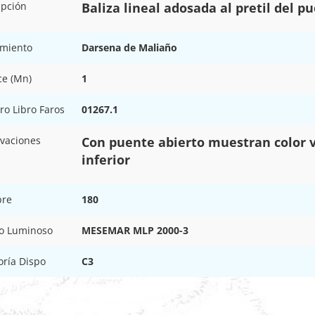
ipción
Baliza lineal adosada al pretil del p
amiento
Darsena de Maliaño
ce (Mn)
1
o Libro Faros
01267.1
vaciones
Con puente abierto muestran color ve
inferior
pre
180
o Luminoso
MESEMAR MLP 2000-3
oría Dispo
C3