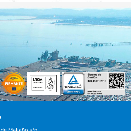
o
 de Maliaño s/n