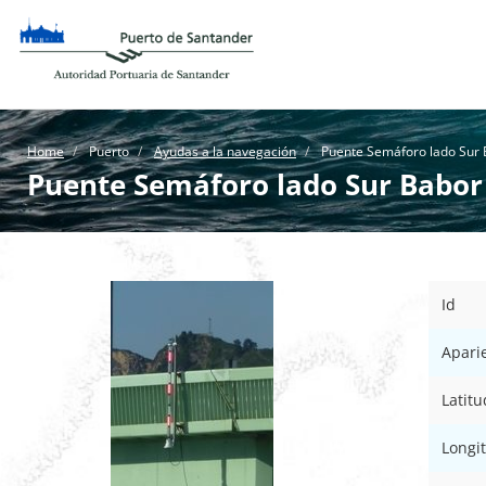
Home
Puerto
Ayudas a la navegación
Puente Semáforo lado Sur 
Puente Semáforo lado Sur Babor
Id
Apari
Latitu
Longi