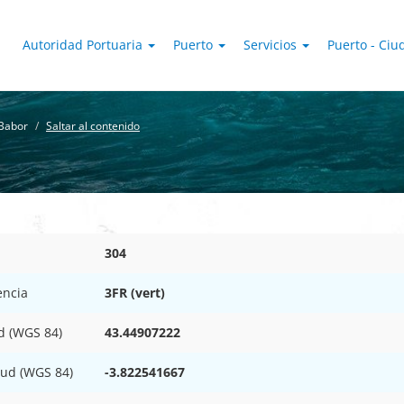
Autoridad Portuaria
Puerto
Servicios
Puerto - Ci
Babor
Saltar al contenido
304
encia
3FR (vert)
d (WGS 84)
43.44907222
tud (WGS 84)
-3.822541667