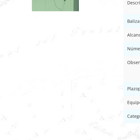
Descr
Baliz
Alcan
Númer
Obser
Plazo
Equip
Categ