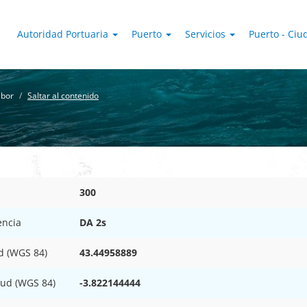
Autoridad Portuaria
Puerto
Servicios
Puerto - Ci
ibor
Saltar al contenido
300
encia
DA 2s
d (WGS 84)
43.44958889
tud (WGS 84)
-3.822144444