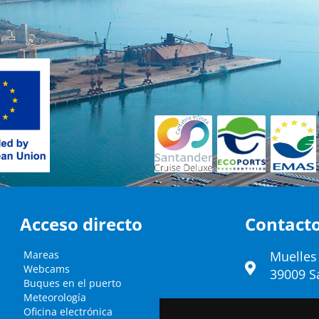
Acceso directo
Contact
Mareas
Muelles
Webcams
39009 S
Buques en el puerto
Meteorología
(34) 942
Oficina electrónica