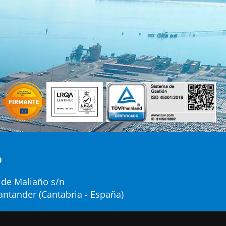
o
 de Maliaño s/n
antander (Cantabria - España)
 20 36 00
Twitter