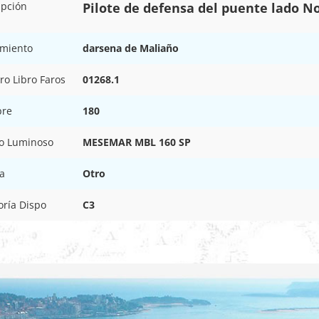
ipción
Pilote de defensa del puente lado No
amiento
darsena de Maliaño
o Libro Faros
01268.1
pre
180
o Luminoso
MESEMAR MBL 160 SP
a
Otro
oría Dispo
C3