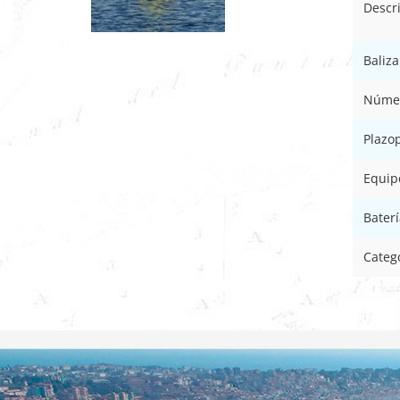
Descr
Baliz
Númer
Plazo
Equip
Baterí
Categ