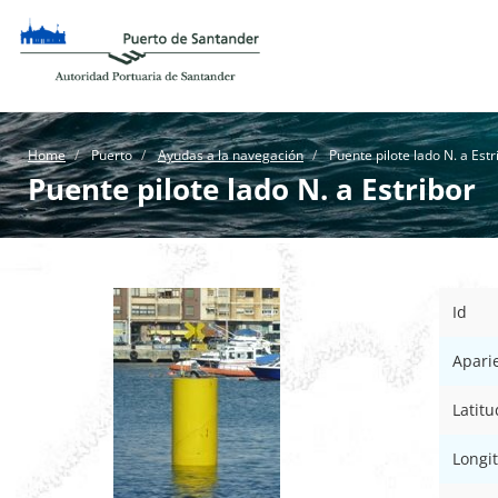
Home
Puerto
Ayudas a la navegación
Puente pilote lado N. a Estr
Puente pilote lado N. a Estribor
Id
Apari
Latitu
Longi