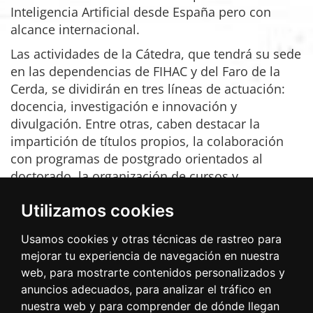
Inteligencia Artificial desde España pero con
alcance internacional.
Las actividades de la Cátedra, que tendrá su sede
en las dependencias de FIHAC y del Faro de la
Cerda, se dividirán en tres líneas de actuación:
docencia, investigación e innovación y
divulgación. Entre otras, caben destacar la
impartición de títulos propios, la colaboración
con programas de postgrado orientados al
doctorado, la organización de cursos y
conferencias, la promoción de prácticas, el
Utilizamos cookies
apoyo a trabajos de fin de grado, especialista
experto y máster o la edición de publicaciones.
Usamos cookies y otras técnicas de rastreo para
Una de sus primeras acciones será la celebración
mejorar tu experiencia de navegación en nuestra
del Encuentro
“¿Sueñan los Puertos con Bots
web, para mostrarte contenidos personalizados y
Automáticos? Adopción y Uso de la Tecnologías
anuncios adecuados, para analizar el tráfico en
de Inteligencia Artificial en los Puertos”,
que
nuestra web y para comprender de dónde llegan