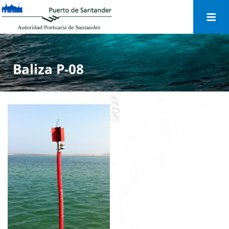
Togg
navi
Baliza P-08