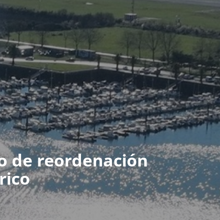
o de reordenación
rico