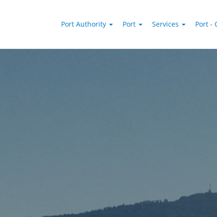
Port Authority
Port
Services
Port - 