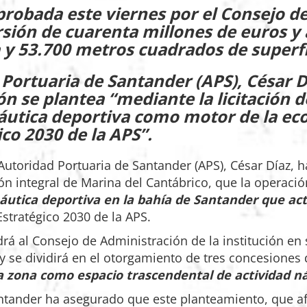
probada este viernes por el Consejo d
rsión de cuarenta millones de euros y
y 53.700 metros cuadrados de superfic
 Portuaria de Santander (APS), César D
ón se plantea “mediante la licitación 
áutica deportiva como motor de la econ
co 2030 de la APS”.
 Autoridad Portuaria de Santander (APS), César Díaz, 
ón integral de Marina del Cantábrico, que la operaci
náutica deportiva en la bahía de Santander que a
Estratégico 2030 de la APS.
drá al Consejo de Administración de la institución en
y se dividirá en el otorgamiento de tres concesiones
ta zona como espacio trascendental de actividad ná
ntander ha asegurado que este planteamiento, que a