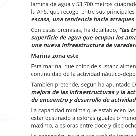
lámina de agua y 53.700 metros cuadrado
la APS, que recoge, entre sus principale
escasa, una tendencia hacia atraques 
Con estas premisas, ha detallado,
“las t
superficie de agua que ocupan los amar
una nueva infraestructura de varadero
Marina zona este
Esta marina, que coincide sustancialmente
continuidad de la actividad náutico-depo
También pretende, según ha apuntado D
mejora de las infraestructuras y la act
de encuentro y desarrollo de actividad
La capacidad mínima que establecen las
estar destinado a esloras iguales o men
máximo, a esloras entre doce y diecioc
La concesión, cuyo plazo será de treinta 