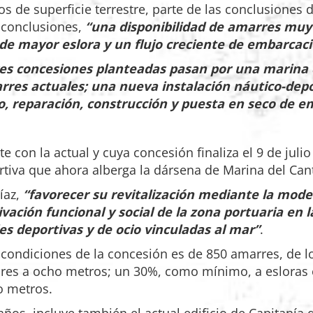
s de superficie terrestre, parte de las conclusiones
s conclusiones,
“una disponibilidad de amarres muy 
de mayor eslora y un flujo creciente de embarcaci
res concesiones planteadas pasan por una marina 
res actuales; una nueva instalación náutico-depor
, reparación, construcción y puesta en seco de e
 con la actual y cuya concesión finaliza el 9 de julio
rtiva que ahora alberga la dársena de Marina del Can
íaz,
“favorecer su revitalización mediante la moder
ivación funcional y social de la zona portuaria en 
es deportivas y de ocio vinculadas al mar”
.
 condiciones de la concesión es de 850 amarres, de
ores a ocho metros; un 30%, como mínimo, a esloras
ho metros.
años, incluye también el actual edificio de Capitanía 