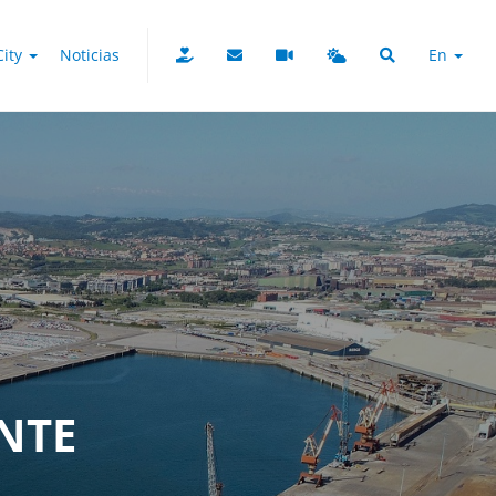
City
Noticias
En
NTE